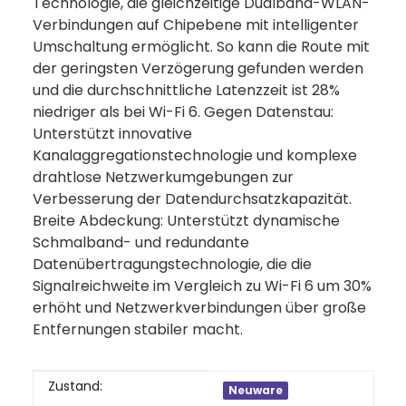
Technologie, die gleichzeitige Dualband-WLAN-
Verbindungen auf Chipebene mit intelligenter
Umschaltung ermöglicht. So kann die Route mit
der geringsten Verzögerung gefunden werden
und die durchschnittliche Latenzzeit ist 28%
niedriger als bei Wi-Fi 6. Gegen Datenstau:
Unterstützt innovative
Kanalaggregationstechnologie und komplexe
drahtlose Netzwerkumgebungen zur
Verbesserung der Datendurchsatzkapazität.
Breite Abdeckung: Unterstützt dynamische
Schmalband- und redundante
Datenübertragungstechnologie, die die
Signalreichweite im Vergleich zu Wi-Fi 6 um 30%
erhöht und Netzwerkverbindungen über große
Entfernungen stabiler macht.
Produkteigenschaft
Wert
Zustand:
Neuware