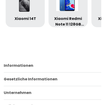
Xiaomi 14T
Xiaomi Redmi
Xia
Note 11 128GB
4GB RAM
Twilight Blue ・
Premium
Selection ・
Refurbished
20736
Informationen
Gesetzliche Informationen
Unternehmen