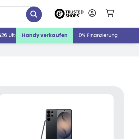
S26 Ultra
Handy verkaufen
Galaxy S26
Galaxy Z Fold7
0% Finanzierung