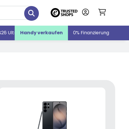
S26 Ultra
Handy verkaufen
Galaxy S26
Galaxy Z Fold7
0% Finanzierung