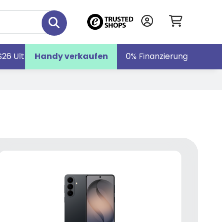
S26 Ultra
Handy verkaufen
Galaxy S26
Galaxy Z Fold7
0% Finanzierung