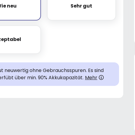
ie neu
Sehr gut
Wie neu
Sehr gut
zeptabel
Akzeptabel
lut neuwertig ohne Gebrauchsspuren. Es sind
rfübt über min. 90% Akkukapazität.
Mehr