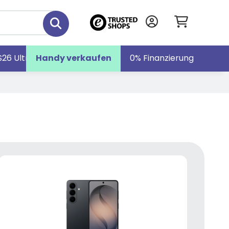
S26 Ultra
Handy verkaufen
Galaxy S26
Galaxy Z Fold7
0% Finanzierung