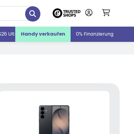
S26 Ultra
Handy verkaufen
Galaxy S26
Galaxy Z Fold7
0% Finanzierung