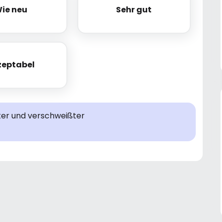
ie neu
Sehr gut
Wie neu
Sehr gut
zeptabel
Akzeptabel
ter und verschweißter