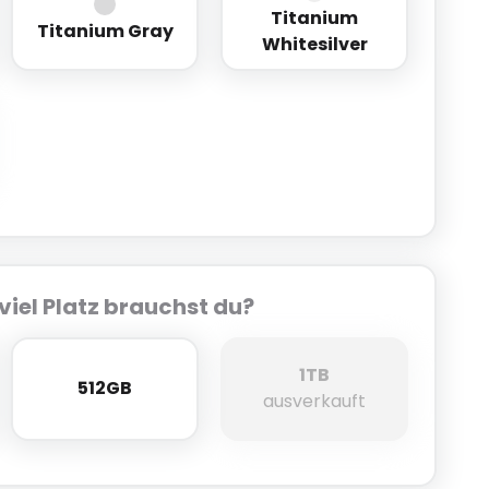
Titanium
ack
Titanium Gray
Titanium Whitesilver
Titanium Gray
Whitesilver
verblue
viel Platz brauchst du?
1TB
512GB
512GB
1TB
ausverkauft