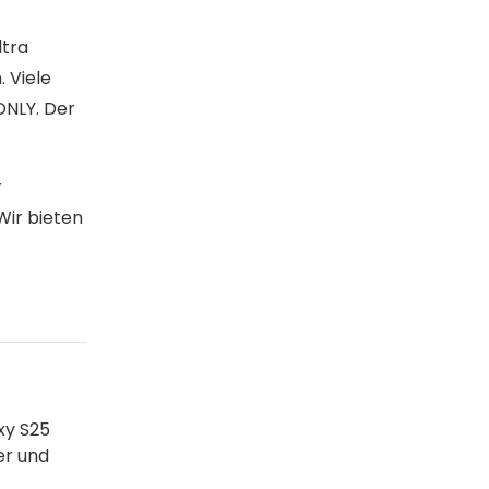
ltra
 Viele
ONLY. Der
r
Wir bieten
xy S25
er und