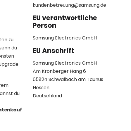
kundenbetreuung@samsung.de
EU verantwortliche
Person
n
Samsung Electronics GmbH
ten zu
 wenn du
EU Anschrift
onsten
Samsung Electronics GmbH
 Upgrade
Am Kronberger Hang 6
65824 Schwalbach am Taunus
erem
Hessen
kannst du
Deutschland
Ratenkauf