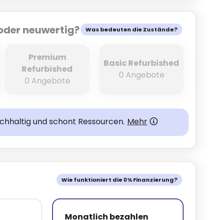
oder neuwertig?
Was bedeuten die Zustände?
Premium
Basic Refurbished
Refurbished
0 Angebote
0 Angebote
achhaltig und schont Ressourcen.
Mehr
Wie funktioniert die 0% Finanzierung?
Monatlich bezahlen