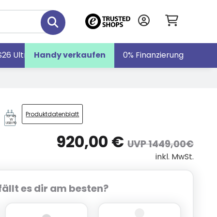
S26 Ultra
Handy verkaufen
Galaxy S26
Galaxy Z Fold7
0% Finanzierung
Produktdatenblatt
10-45
W
USB PD
920,00 €
UVP 1449,00€
inkl. MwSt.
ällt es dir am besten?