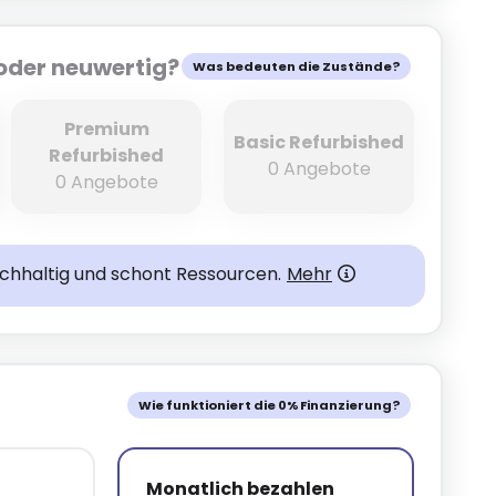
oder neuwertig?
Was bedeuten die Zustände?
Premium
Basic Refurbished
Refurbished
0 Angebote
0 Angebote
achhaltig und schont Ressourcen.
Mehr
Wie funktioniert die 0% Finanzierung?
Monatlich bezahlen