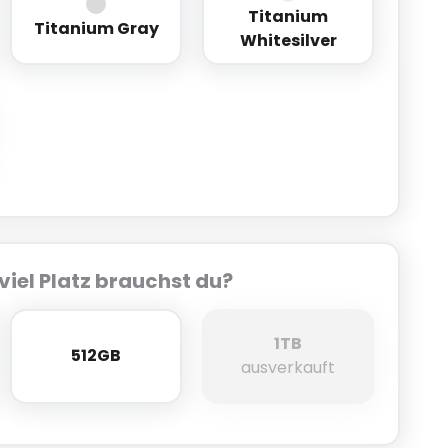
Titanium
ack
Titanium Gray
Titanium Whitesilver
Titanium Gray
Whitesilver
verblue
viel Platz brauchst du?
1TB
512GB
512GB
1TB
ausverkauft