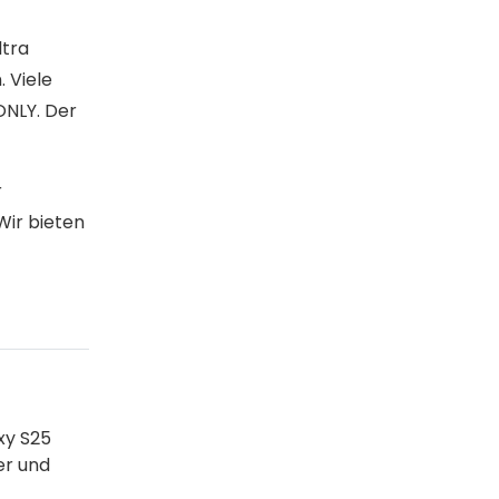
ltra
 Viele
ONLY. Der
r
Wir bieten
xy S25
er und