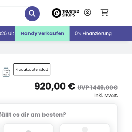
S26 Ultra
Handy verkaufen
Galaxy S26
Galaxy Z Fold7
0% Finanzierung
Produktdatenblatt
10-45
W
USB PD
920,00 €
UVP 1449,00€
inkl. MwSt.
ällt es dir am besten?