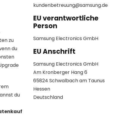
kundenbetreuung@samsung.de
EU verantwortliche
Person
n
Samsung Electronics GmbH
ten zu
 wenn du
EU Anschrift
onsten
Samsung Electronics GmbH
 Upgrade
Am Kronberger Hang 6
65824 Schwalbach am Taunus
erem
Hessen
kannst du
Deutschland
Ratenkauf