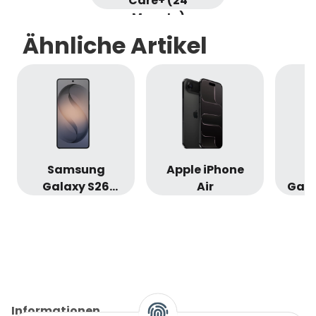
Care+ (24
Monate)
Ähnliche Artikel
Samsung
Apple iPhone
S
Galaxy S26
Air
Gala
Ultra
Informationen