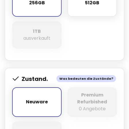
256GB
512GB
256GB
512GB
1TB
1TB
ausverkauft
Zustand.
Was bedeuten die Zustände?
Premium
Neuware
Refurbished
Neuware
0 Angebote