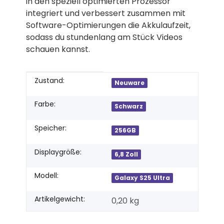
in den speziell optimierten Prozessor
integriert und verbessert zusammen mit
Software-Optimierungen die Akkulaufzeit,
sodass du stundenlang am Stück Videos
schauen kannst.
Produkteigenschaft
Wert
Zustand:
Neuware
Farbe:
Schwarz
Speicher:
256GB
Displaygröße:
6,8 Zoll
Modell:
Galaxy S25 Ultra
Artikelgewicht:
0,20
kg