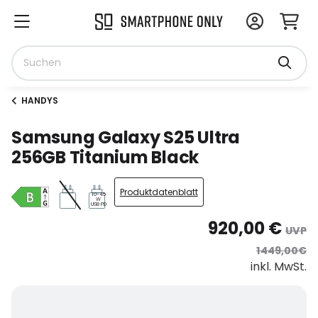
HANDYS
Samsung Galaxy S25 Ultra
256GB Titanium Black
Produktdatenblatt
10-45
W
USB PD
920,00 €
UVP
1449,00€
inkl. MwSt.