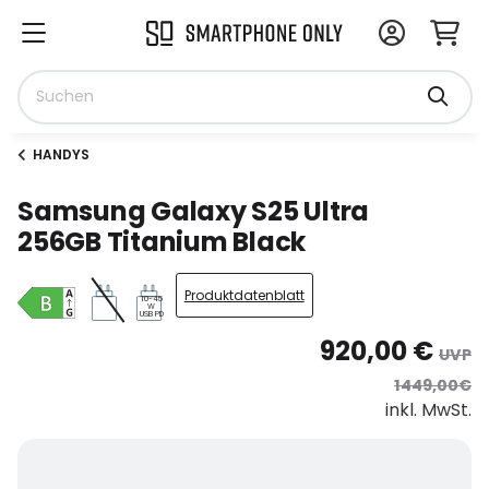
HANDYS
Samsung Galaxy S25 Ultra
256GB Titanium Black
Produktdatenblatt
10-45
W
USB PD
920,00 €
UVP
1449,00€
inkl. MwSt.