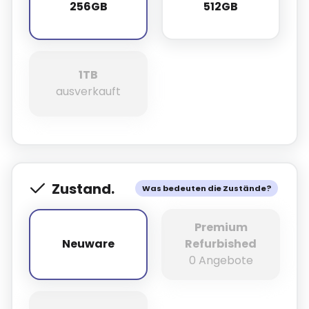
256GB
512GB
256GB
512GB
1TB
1TB
ausverkauft
Zustand.
Was bedeuten die Zustände?
Premium
Neuware
Refurbished
Neuware
0 Angebote