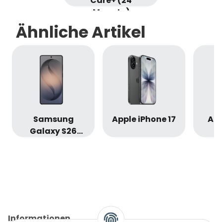
Care+ (24
Monate)
Ähnliche Artikel
Samsung
Apple iPhone 17
App
Galaxy S26
Ultra
Informationen