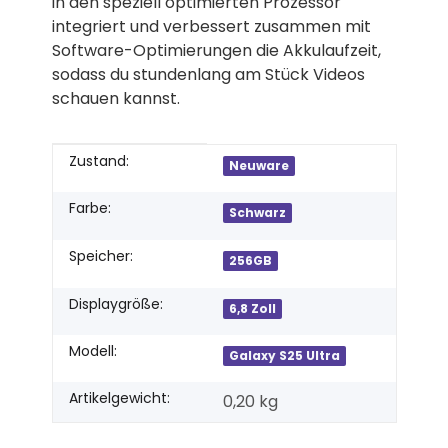
in den speziell optimierten Prozessor
integriert und verbessert zusammen mit
Software-Optimierungen die Akkulaufzeit,
sodass du stundenlang am Stück Videos
schauen kannst.
Produkteigenschaft
Wert
Zustand:
Neuware
Farbe:
Schwarz
Speicher:
256GB
Displaygröße:
6,8 Zoll
Modell:
Galaxy S25 Ultra
Artikelgewicht:
0,20
kg