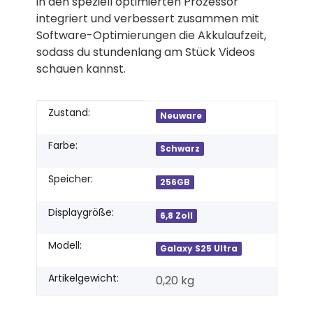
in den speziell optimierten Prozessor
integriert und verbessert zusammen mit
Software-Optimierungen die Akkulaufzeit,
sodass du stundenlang am Stück Videos
schauen kannst.
Produkteigenschaft
Wert
Zustand:
Neuware
Farbe:
Schwarz
Speicher:
256GB
Displaygröße:
6,8 Zoll
Modell:
Galaxy S25 Ultra
Artikelgewicht:
0,20
kg