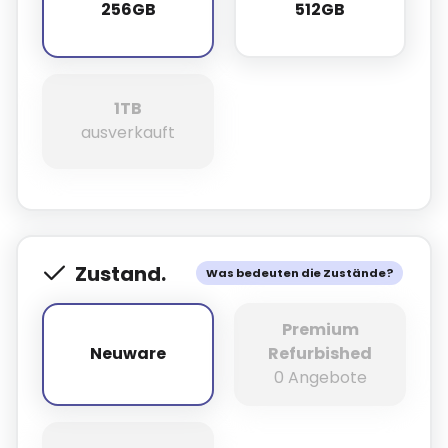
256GB
512GB
256GB
512GB
1TB
1TB
ausverkauft
Zustand.
Was bedeuten die Zustände?
Premium
Neuware
Refurbished
Neuware
0 Angebote