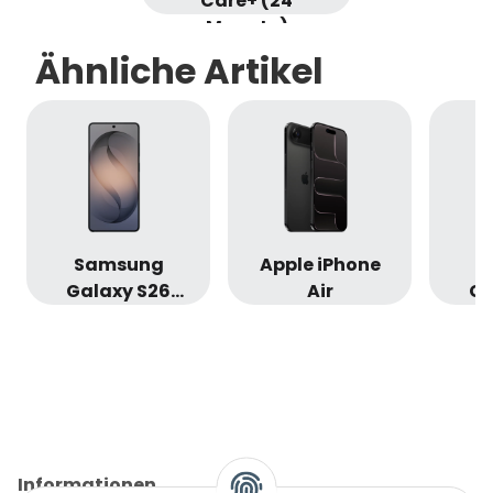
Care+ (24
Monate)
Ähnliche Artikel
Samsung
Apple iPhone
S
Galaxy S26
Air
Ga
Ultra
Informationen