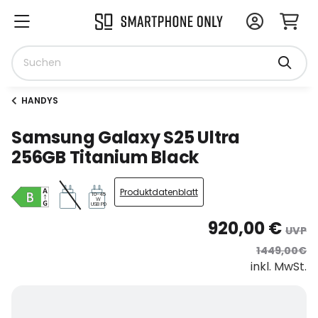
HANDYS
Samsung Galaxy S25 Ultra
256GB Titanium Black
Produktdatenblatt
10-45
W
USB PD
920,00 €
UVP
1449,00€
inkl. MwSt.