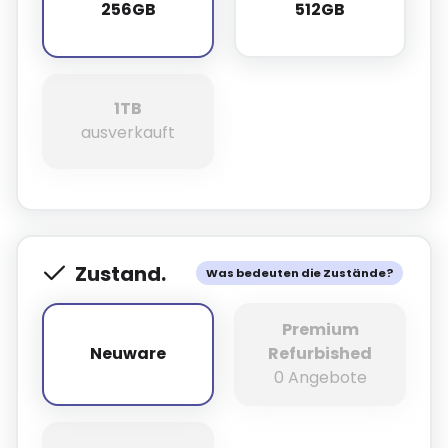
256GB
512GB
256GB
512GB
1TB
1TB
ausverkauft
Zustand.
Was bedeuten die Zustände?
Premium
Neuware
Refurbished
Neuware
0 Angebote