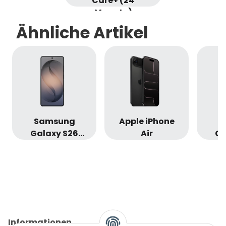
Care+ (24
Monate)
Ähnliche Artikel
Samsung
Apple iPhone
S
Galaxy S26
Air
Ga
Ultra
Informationen