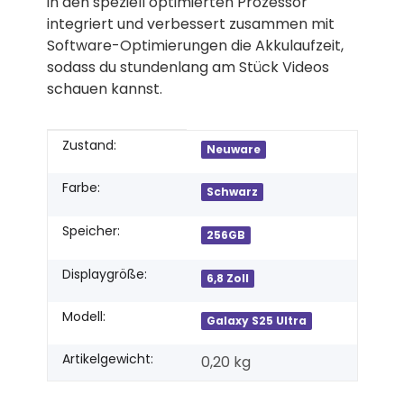
in den speziell optimierten Prozessor
integriert und verbessert zusammen mit
Software-Optimierungen die Akkulaufzeit,
sodass du stundenlang am Stück Videos
schauen kannst.
Produkteigenschaft
Wert
Zustand:
Neuware
Farbe:
Schwarz
Speicher:
256GB
Displaygröße:
6,8 Zoll
Modell:
Galaxy S25 Ultra
Artikelgewicht:
0,20
kg