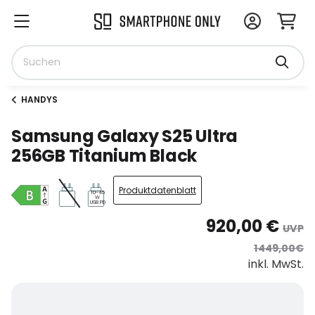
HANDYS
Samsung Galaxy S25 Ultra
256GB Titanium Black
Produktdatenblatt
10-45
W
USB PD
920,00 €
UVP
1449,00€
inkl. MwSt.