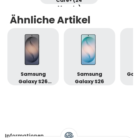
Care+ (24
Monate)
Ähnliche Artikel
Samsung
Samsung
Goog
Galaxy S26
Galaxy S26
Ultra
Informationen