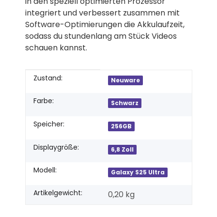
in den speziell optimierten Prozessor
integriert und verbessert zusammen mit
Software-Optimierungen die Akkulaufzeit,
sodass du stundenlang am Stück Videos
schauen kannst.
Produkteigenschaft
Wert
Zustand:
Neuware
Farbe:
Schwarz
Speicher:
256GB
Displaygröße:
6,8 Zoll
Modell:
Galaxy S25 Ultra
Artikelgewicht:
0,20
kg