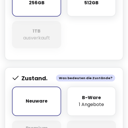
256GB
512GB
256GB
512GB
1TB
1TB
ausverkauft
Zustand.
Was bedeuten die Zustände?
B-Ware
Neuware
Neuware
1 Angebote