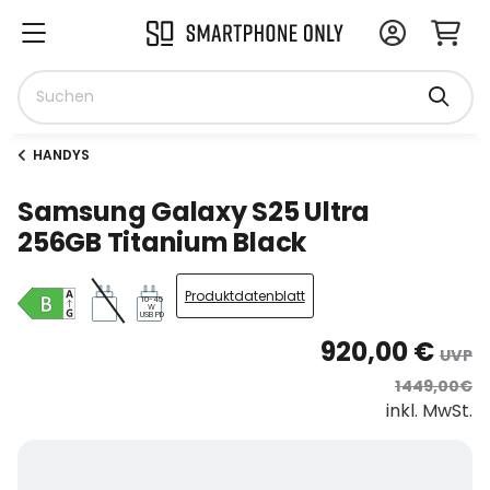
HANDYS
Samsung Galaxy S25 Ultra
256GB Titanium Black
Produktdatenblatt
10-45
W
USB PD
920,00 €
UVP
1449,00€
inkl. MwSt.