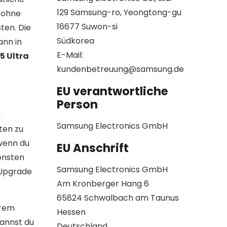
129 Samsung-ro, Yeongtong-gu
 ohne
16677 Suwon-si
ten. Die
Südkorea
ann in
E-Mail:
5 Ultra
kundenbetreuung@samsung.de
EU verantwortliche
Person
n
Samsung Electronics GmbH
ten zu
 wenn du
EU Anschrift
onsten
Samsung Electronics GmbH
 Upgrade
Am Kronberger Hang 6
65824 Schwalbach am Taunus
erem
Hessen
kannst du
Deutschland