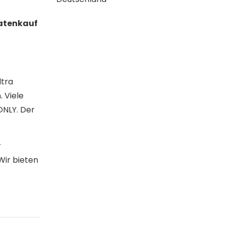
Ratenkauf
ltra
 Viele
ONLY. Der
r
Wir bieten