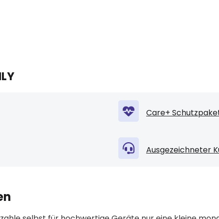
NLY
Care+ Schutzpaket
Ausgezeichneter K
en
ahle selbst für hochwertige Geräte nur eine kleine mona