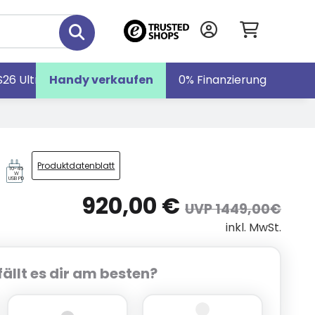
S26 Ultra
Handy verkaufen
Galaxy S26
Galaxy Z Fold7
0% Finanzierung
Produktdatenblatt
10-45
W
USB PD
920,00 €
UVP 1449,00€
inkl. MwSt.
ällt es dir am besten?