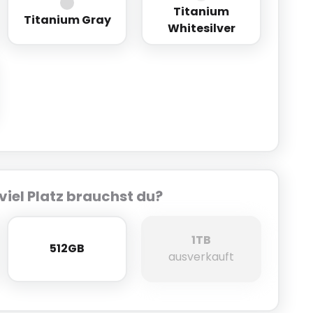
Titanium
ack
Titanium Gray
Titanium Whitesilver
Titanium Gray
Whitesilver
verblue
viel Platz brauchst du?
1TB
512GB
512GB
1TB
ausverkauft