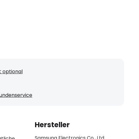
 optional
undenservice
Hersteller
Samsung Electronics Co., Ltd.
tliche