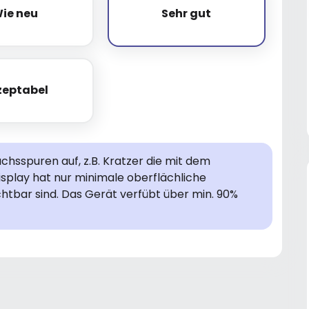
ie neu
Sehr gut
Wie neu
Sehr gut
zeptabel
Akzeptabel
hsspuren auf, z.B. Kratzer die mit dem
isplay hat nur minimale oberflächliche
chtbar sind. Das Gerät verfübt über min. 90%