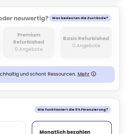
oder neuwertig?
Was bedeuten die Zustände?
Premium
Basic Refurbished
Refurbished
0 Angebote
0 Angebote
achhaltig und schont Ressourcen.
Mehr
Wie funktioniert die 0% Finanzierung?
Monatlich bezahlen