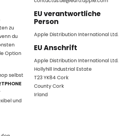
contactus.de@euro.apple.com
EU verantwortliche
n
Person
ten zu
Apple Distribution International Ltd.
 wenn du
onsten
EU Anschrift
de Option
Apple Distribution International Ltd.
Hollyhill Industrial Estate
hop selbst
T23 YK84 Cork
RTPHONE
County Cork
r
Irland
exibel und
aufen