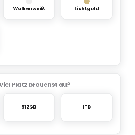
arz
Wolkenweiß
Lichtgold
Wolkenweiß
Lichtgold
viel Platz brauchst du?
512GB
1TB
512GB
1TB