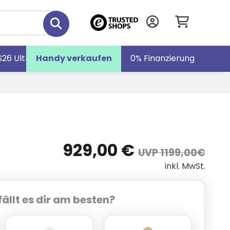
S26 Ultra
Handy verkaufen
Galaxy S26
Galaxy Z Fold7
0% Finanzierung
929,00 €
UVP 1199,00€
inkl. MwSt.
ällt es dir am besten?