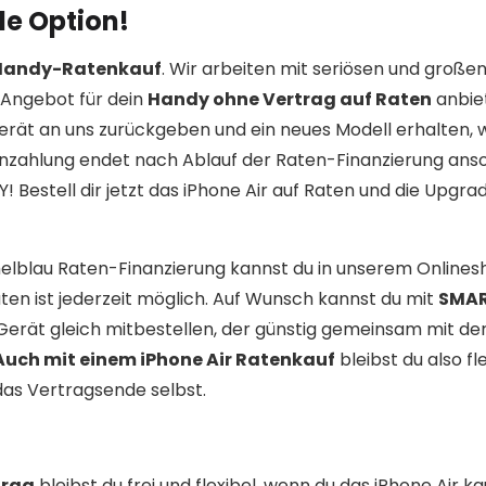
de Option!
 Handy-Ratenkauf
. Wir arbeiten mit seriösen und große
Angebot für dein
Handy ohne Vertrag auf Raten
anbie
erät an uns zurückgeben und ein neues Modell erhalten,
enzahlung endet nach Ablauf der Raten-Finanzierung ans
Bestell dir jetzt das iPhone Air auf Raten und die Upgra
melblau Raten-Finanzierung kannst du in unserem Onlines
ten ist jederzeit möglich. Auf Wunsch kannst du mit
SMA
Gerät gleich mitbestellen, der günstig gemeinsam mit de
Auch mit einem iPhone Air Ratenkauf
bleibst du also fl
das Vertragsende selbst.
trag
bleibst du frei und flexibel, wenn du das iPhone Air k