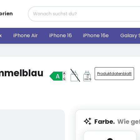
orien
x
iPhone Air
iPhone 16
iPhone 16e
Galaxy 
immelblau
Produktdatenblatt
20
W
USB PD
Farbe.
Wie gef