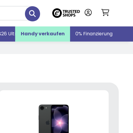
S26 Ultra
Handy verkaufen
Galaxy S26
Galaxy Z Fold7
0% Finanzierung