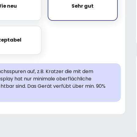
ie neu
Sehr gut
Wie neu
Sehr gut
zeptabel
Akzeptabel
hsspuren auf, z.B. Kratzer die mit dem
isplay hat nur minimale oberflächliche
chtbar sind. Das Gerät verfübt über min. 90%