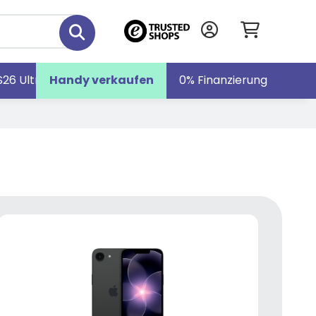
S26 Ultra
Handy verkaufen
Galaxy S26
Galaxy Z Fold7
0% Finanzierung