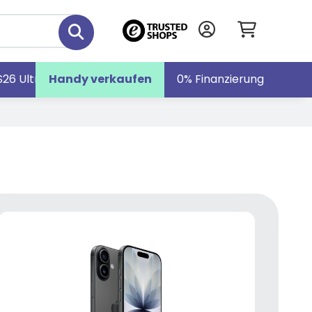
S26 Ultra
Handy verkaufen
Galaxy S26
Galaxy Z Fold7
0% Finanzierung