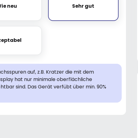
ie neu
Sehr gut
Wie neu
Sehr gut
zeptabel
Akzeptabel
hsspuren auf, z.B. Kratzer die mit dem
isplay hat nur minimale oberflächliche
chtbar sind. Das Gerät verfübt über min. 90%