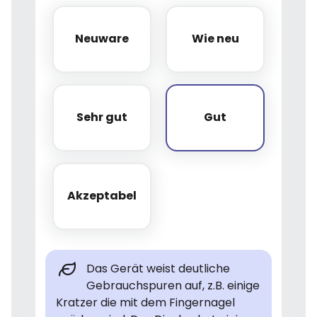
Neuware
Wie neu
Neuware
Wie neu
Sehr gut
Gut
Sehr gut
Gut
Akzeptabel
Akzeptabel
Das Gerät weist deutliche
Gebrauchspuren auf, z.B. einige
Kratzer die mit dem Fingernagel