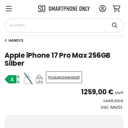
HANDYS
Apple iPhone 17 Pro Max 256GB
Silber
Produktdatenblatt
4,5-42
W
USB PD
1259,00 €
UVP
1449,00€
inkl. MwSt.