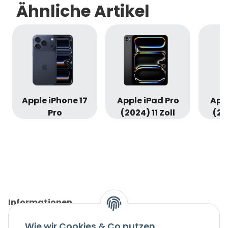
Ähnliche Artikel
Apple iPhone 17
Apple iPad Pro
Appl
Pro
(2024) 11 Zoll
(20
Informationen
Wie wir Cookies & Co nutzen