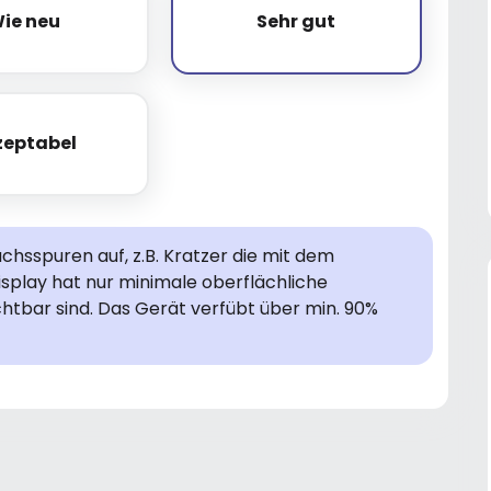
ie neu
Sehr gut
Wie neu
Sehr gut
zeptabel
Akzeptabel
hsspuren auf, z.B. Kratzer die mit dem
isplay hat nur minimale oberflächliche
chtbar sind. Das Gerät verfübt über min. 90%