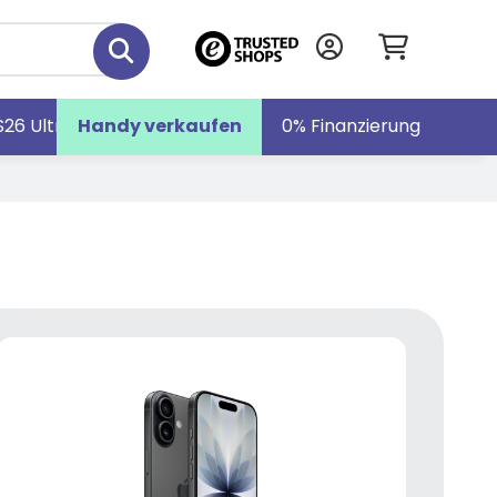
S26 Ultra
Handy verkaufen
Galaxy S26
Galaxy Z Fold7
0% Finanzierung