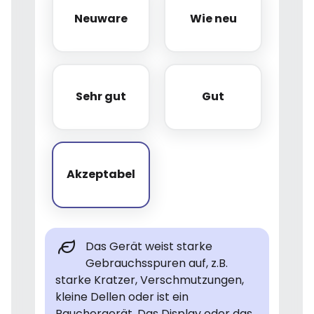
Neuware
Wie neu
Neuware
Wie neu
Sehr gut
Gut
Sehr gut
Gut
Akzeptabel
Akzeptabel
Das Gerät weist starke
Gebrauchsspuren auf, z.B.
starke Kratzer, Verschmutzungen,
kleine Dellen oder ist ein
Rauchergerät. Das Display oder das