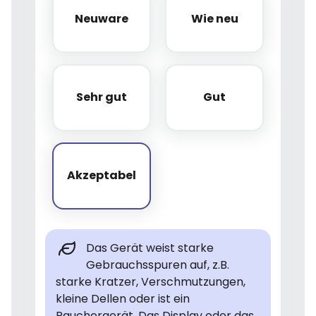
Neuware
Wie neu
Neuware
Wie neu
Sehr gut
Gut
Sehr gut
Gut
Akzeptabel
Akzeptabel
Das Gerät weist starke
Gebrauchsspuren auf, z.B.
starke Kratzer, Verschmutzungen,
kleine Dellen oder ist ein
Rauchergerät. Das Display oder das