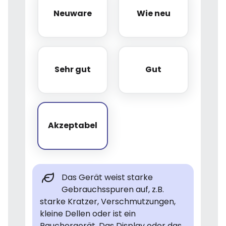
Neuware
Wie neu
Neuware
Wie neu
Sehr gut
Gut
Sehr gut
Gut
Akzeptabel
Akzeptabel
Das Gerät weist starke
Gebrauchsspuren auf, z.B.
starke Kratzer, Verschmutzungen,
kleine Dellen oder ist ein
Rauchergerät. Das Display oder das