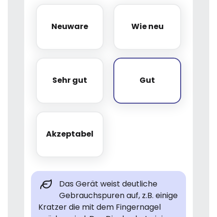
Neuware
Wie neu
Neuware
Wie neu
Sehr gut
Gut
Sehr gut
Gut
Akzeptabel
Akzeptabel
Das Gerät weist deutliche
Gebrauchspuren auf, z.B. einige
Kratzer die mit dem Fingernagel