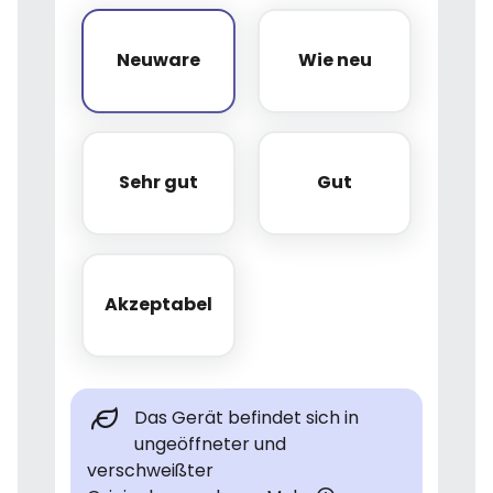
Neuware
Wie neu
Neuware
Wie neu
Sehr gut
Gut
Sehr gut
Gut
Akzeptabel
Akzeptabel
Das Gerät befindet sich in
ungeöffneter und
verschweißter