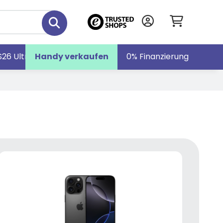
S26 Ultra
Handy verkaufen
Galaxy S26
Galaxy Z Fold7
0% Finanzierung