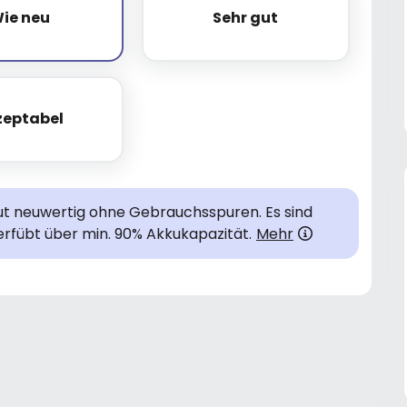
ie neu
Sehr gut
Wie neu
Sehr gut
zeptabel
Akzeptabel
lut neuwertig ohne Gebrauchsspuren. Es sind
rfübt über min. 90% Akkukapazität.
Mehr