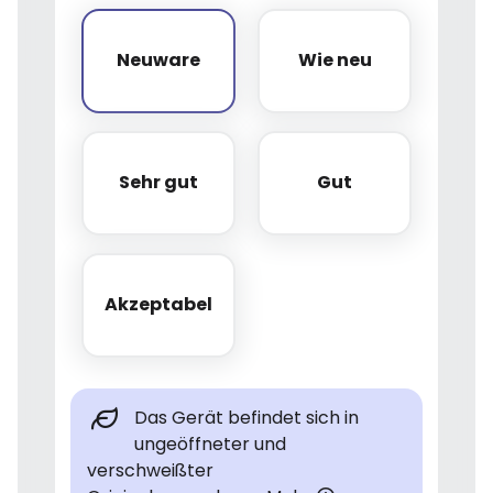
Neuware
Wie neu
Neuware
Wie neu
Sehr gut
Gut
Sehr gut
Gut
Akzeptabel
Akzeptabel
Das Gerät befindet sich in
ungeöffneter und
verschweißter