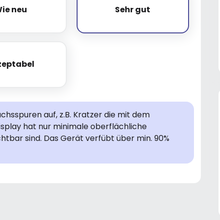
ie neu
Sehr gut
Wie neu
Sehr gut
zeptabel
Akzeptabel
hsspuren auf, z.B. Kratzer die mit dem
isplay hat nur minimale oberflächliche
chtbar sind. Das Gerät verfübt über min. 90%