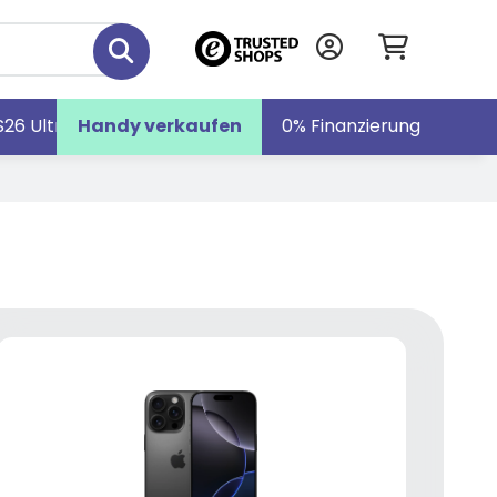
S26 Ultra
Handy verkaufen
Galaxy S26
Galaxy Z Fold7
0% Finanzierung