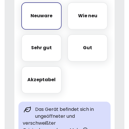
Neuware
Wie neu
Neuware
Wie neu
Sehr gut
Gut
Sehr gut
Gut
Akzeptabel
Akzeptabel
Das Gerät befindet sich in
ungeöffneter und
verschweißter