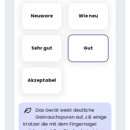
Neuware
Wie neu
Neuware
Wie neu
Sehr gut
Gut
Sehr gut
Gut
Akzeptabel
Akzeptabel
Das Gerät weist deutliche
Gebrauchspuren auf, z.B. einige
Kratzer die mit dem Fingernagel